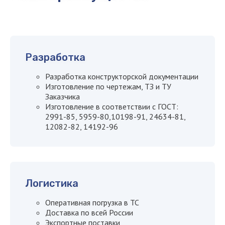
Разработка
Разработка конструкторской документации
Изготовление по чертежам, ТЗ и ТУ
+7
Заказчика
Изготовление в соответствии с ГОСТ:
2991-85, 5959-80,10198-91, 24634-81,
12082-82, 14192-96
Я даю
согласие на обработку
персональных данных
Я согласен с
политикой
Логистика
конфиденциальности сайта
Оперативная погрузка в ТС
Доставка по всей России
Оставить заявку
Экспортные поставки