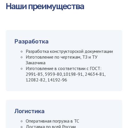
Наши преимущества
Рассчитайте стоимость или
оставьте заявку
Наш менеджер
Разработка
свяжется с вами
Разработка конструкторской документации
в течение
15 минут
Изготовление по чертежам, ТЗ и ТУ
Заказчика
Изготовление в соответствии с ГОСТ:
2991-85, 5959-80,10198-91, 24634-81,
12082-82, 14192-96
Логистика
Оперативная погрузка в ТС
+7
Доставка по всей России