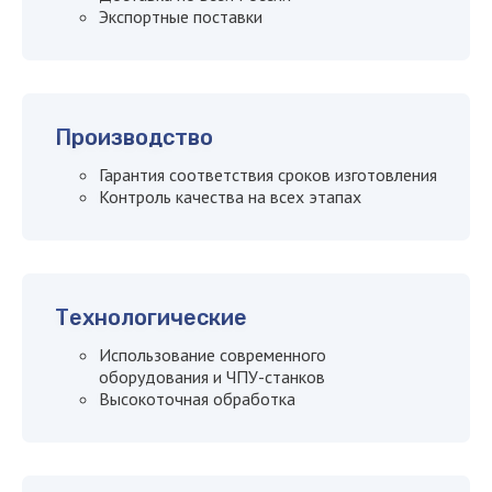
Экспортные поставки
Я даю
согласие на обработку
Производство
персональных данных
Гарантия соответствия сроков изготовления
Я согласен с
политикой
Контроль качества на всех этапах
конфиденциальности сайта
Оставить заявку
Технологические
Использование современного
оборудования и ЧПУ-станков
Высокоточная обработка