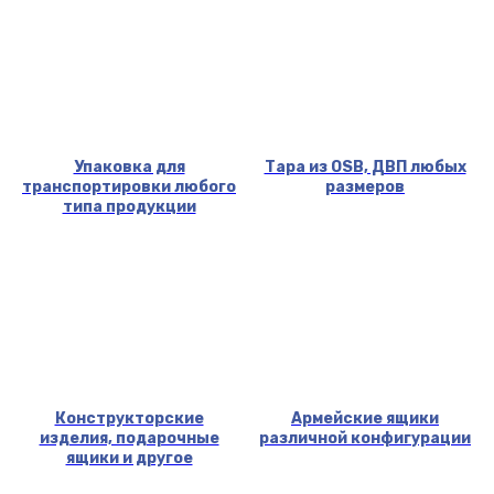
Упаковка для
Тара из OSB, ДВП любых
транспортировки любого
размеров
типа продукции
Конструкторские
Армейские ящики
изделия, подарочные
различной конфигурации
ящики и другое