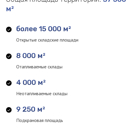
м²
более 15 000 м²
+7
Открытые складские площади
8 000 м²
Отапливаемые склады
Я даю
согласие на обработку
персональных данных
4 000 м²
Я согласен с
политикой
конфиденциальности сайта
Неотапливаемые склады
9 250 м²
Оставить заявку
Подкрановая площадь