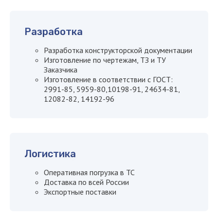
свяжется с вами
в течение
15 минут
Разработка
Разработка конструкторской документации
Изготовление по чертежам, ТЗ и ТУ
Заказчика
Изготовление в соответствии с ГОСТ:
2991-85, 5959-80,10198-91, 24634-81,
12082-82, 14192-96
+7
Логистика
Оперативная погрузка в ТС
Доставка по всей России
Экспортные поставки
Я даю
согласие на обработку
персональных данных