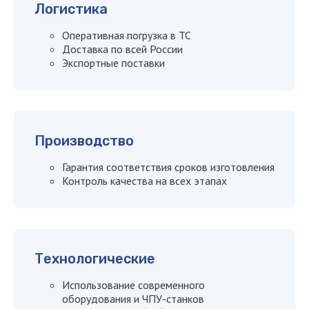
Логистика
Оперативная погрузка в ТС
+7
Доставка по всей России
Экспортные поставки
Я даю
согласие на обработку
персональных данных
Производство
Я согласен с
политикой
Гарантия соответствия сроков изготовления
конфиденциальности сайта
Контроль качества на всех этапах
Оставить заявку
Технологические
Использование современного
оборудования и ЧПУ-станков