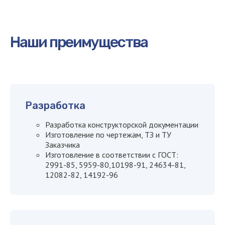
Наши преимущества
Рассчитайте стоимость или
оставьте заявку
Наш менеджер
Разработка
свяжется с вами
Разработка конструкторской документации
в течение
15 минут
Изготовление по чертежам, ТЗ и ТУ
Заказчика
Изготовление в соответствии с ГОСТ:
2991-85, 5959-80,10198-91, 24634-81,
12082-82, 14192-96