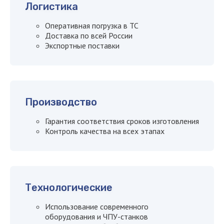
Логистика
Оперативная погрузка в ТС
+7
Доставка по всей России
Экспортные поставки
Я даю
согласие на обработку
персональных данных
Производство
Я согласен с
политикой
Гарантия соответствия сроков изготовления
конфиденциальности сайта
Контроль качества на всех этапах
Оставить заявку
Технологические
Использование современного
оборудования и ЧПУ-станков