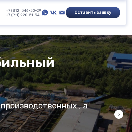
+7 (812) 346-50-29
Оставить заявку
+7 (911) 920-51-34
бильный
л
 производственных , а