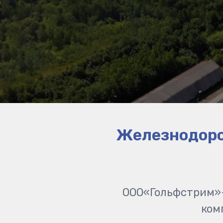
Железнодоро
ООО«Гольфстрим»—
ком