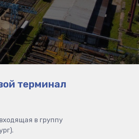
вой терминал
входящая в группу
рг).