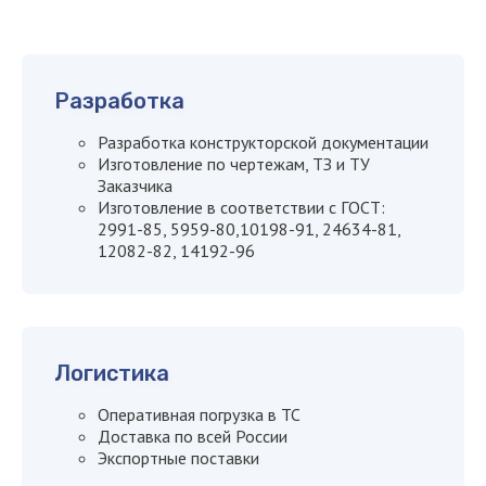
свяжется с вами
в течение
15 минут
Разработка
Разработка конструкторской документации
Изготовление по чертежам, ТЗ и ТУ
Заказчика
Изготовление в соответствии с ГОСТ:
2991-85, 5959-80,10198-91, 24634-81,
12082-82, 14192-96
+7
Логистика
Оперативная погрузка в ТС
Доставка по всей России
Я даю
согласие на обработку
Экспортные поставки
персональных данных