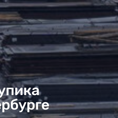
упика
ербурге